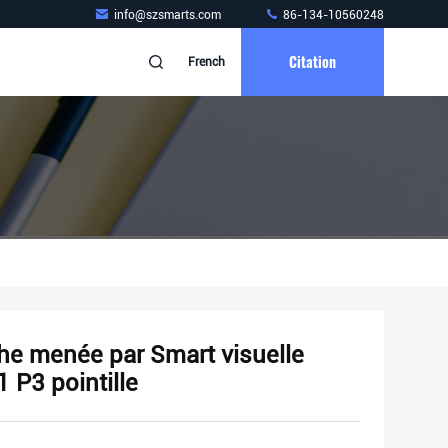
info@szsmarts.com
86-134-10560248
Citation
French
he menée par Smart visuelle
P3 pointille