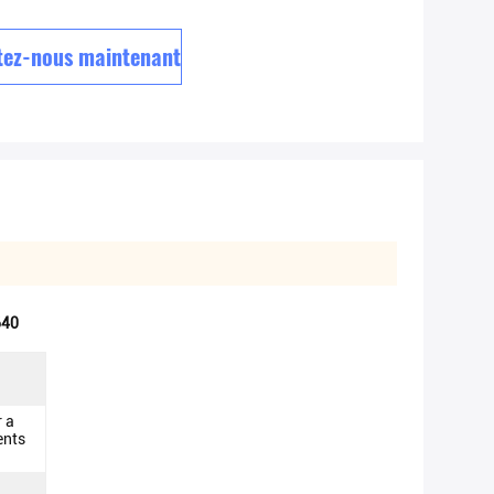
tez-nous maintenant
640
r a
ents