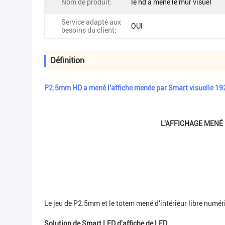
Nom de produit:
le hd a mené le mur visuel
Service adapté aux
OUI
besoins du client:
Définition
P2.5mm HD a mené l'affiche menée par Smart visuelle 1
L'AFFICHAGE MENÉ 
Le jeu de P2.5mm et le totem mené d'intérieur libre numéri
Solution de Smart LED d'affiche de LED