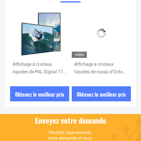
vidéo
Affichage à cristaux
Affichage à cristaux
Si
e
liquides de PAL Digital 178
liquides de noyau d'Octa
de
e
H annonçant l'affichage
annonçant C.A. en verre
40
1073.78×604mm
110V d'écran d'annonce de
ix
Obtenez le meilleur prix
Obtenez le meilleur prix
O
l'affichage 3mm Digital
Envoyez votre demande
Veuillez nous envoyer 
votre demande et nous 