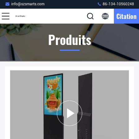
info@szsmarts.com
86-134-10560248
Citation
Produits