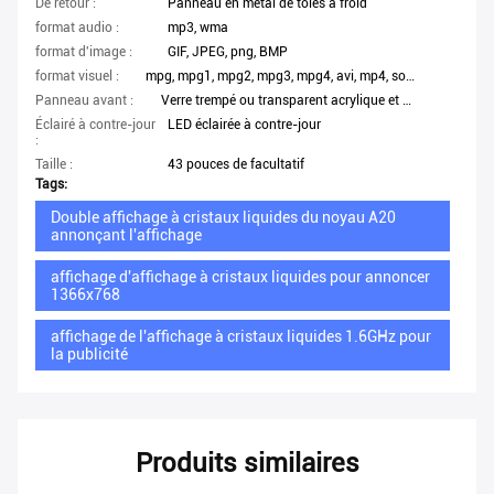
De retour :
Panneau en métal de tôles à froid
format audio :
mp3, wma
format d'image :
GIF, JPEG, png, BMP
format visuel :
mpg, mpg1, mpg2, mpg3, mpg4, avi, mp4, solides totaux, mkv, wmv
Panneau avant :
Verre trempé ou transparent acrylique et haut
Éclairé à contre-jour
LED éclairée à contre-jour
:
Taille :
43 pouces de facultatif
Tags:
Double affichage à cristaux liquides du noyau A20
annonçant l'affichage
affichage d'affichage à cristaux liquides pour annoncer
1366x768
affichage de l'affichage à cristaux liquides 1.6GHz pour
la publicité
Produits similaires