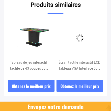
Produits similaires
vi
Tableau de jeu interactif
Écran tactile interactif LCD
Éc
ec
tactile de 43 pouces 55
Tableau VGA Interface 55
in
pouces 65 pouces H81
pouces Windows 10
Ta
e
Mainboard et luminosité
Po
ix
Obtenez le meilleur prix
Obtenez le meilleur prix
O
500nit
Envoyez votre demande