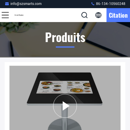
info@szsmarts.com
86-134-10560248
Citation
Produits