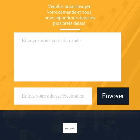
Veuillez nous envoyer 
votre demande et nous 
vous répondrons dans les 
plus brefs délais.
Envoyer