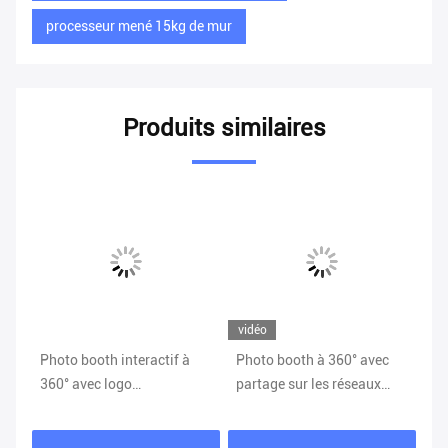
processeur mené 15kg de mur
Produits similaires
vidéo
vi
ux
Photo booth interactif à
Photo booth à 360° avec
Éc
360° avec logo
partage sur les réseaux
36
pe
personnalisé gratuit
sociaux
ré
ad
Charge maximale 500 kg
au