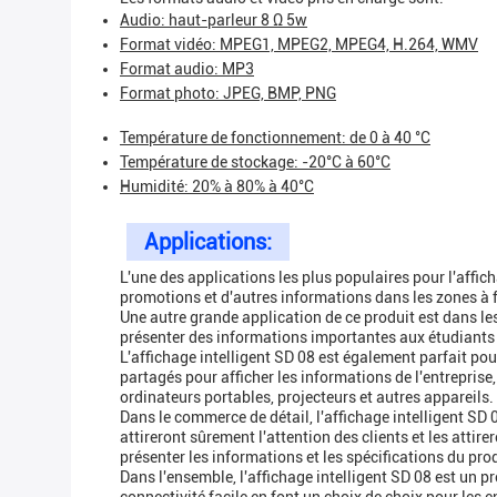
Audio: haut-parleur 8 Ω 5w
Format vidéo: MPEG1, MPEG2, MPEG4, H.264, WMV
Format audio: MP3
Format photo: JPEG, BMP, PNG
Température de fonctionnement: de 0 à 40 °C
Température de stockage: -20°C à 60°C
Humidité: 20% à 80% à 40°C
Applications:
L'une des applications les plus populaires pour l'affich
promotions et d'autres informations dans les zones à f
Une autre grande application de ce produit est dans le
présenter des informations importantes aux étudiants 
L'affichage intelligent SD 08 est également parfait pour
partagés pour afficher les informations de l'entrepris
ordinateurs portables, projecteurs et autres appareils.
Dans le commerce de détail, l'affichage intelligent SD 
attireront sûrement l'attention des clients et les attir
présenter les informations et les spécifications du prod
Dans l'ensemble, l'affichage intelligent SD 08 est un p