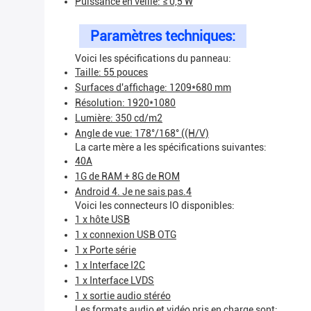
Puissance en veille: ≤ 0,5 W
Paramètres techniques:
Voici les spécifications du panneau:
Taille: 55 pouces
Surfaces d'affichage: 1209*680 mm
Résolution: 1920*1080
Lumière: 350 cd/m2
Angle de vue: 178°/168° ((H/V)
La carte mère a les spécifications suivantes:
40A
1G de RAM + 8G de ROM
Android 4. Je ne sais pas.4
Voici les connecteurs IO disponibles:
1 x hôte USB
1 x connexion USB OTG
1 x Porte série
1 x Interface I2C
1 x Interface LVDS
1 x sortie audio stéréo
Les formats audio et vidéo pris en charge sont: