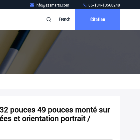
info@szsmarts.com
86-134-10560248
Citation
French
 32 pouces 49 pouces monté sur
es et orientation portrait /