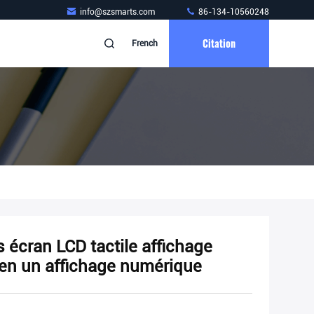
info@szsmarts.com
86-134-10560248
Citation
French
écran LCD tactile affichage
 en un affichage numérique