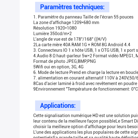
Paramètres techniques:
1. Paramètre du panneau Taille de l'écran 55 pouces
La zone d'affichage 1209*680 mm
Résolution 1920*1080
Lumière 350cd/m*2
L'angle de vue est de 178°/168° ((H/V)
2La carte mère 40A RAM 1G + ROM 8G Android 4.4
3. Connecteurs IO 1 x hôte USB, 1 x OTG USB, 1 x port sé
4.Audio 8 Ω haut-parleur 5w*2 Format vidéo MPEG1,
Format de photo JPEG,BMP,PNG
5Wifi oui en option, 3G, 4G
6. Mode de lecture Prend en charge la lecture en boucle
7. alimentation en courant alternatif 110V à 240V,50
8Cas d'acier laminé à froid avec revêtement en poudre 
9Environnement "Température de fonctionnement: 0°C 
Applications:
Cette signalisation numérique HD est une solution puis
leur contenu de la meilleure façon possibleLe Smart Dis
choisir la meilleure option d'affichage pour leurs besoi
L'une des applications les plus populaires de cette sig
potentielsSa grande taille et sa qualité haute définitio