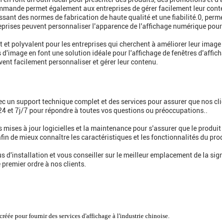
mmande permet également aux entreprises de gérer facilement leur conten
ssant des normes de fabrication de haute qualité et une fiabilité.0, perm
treprises peuvent personnaliser l'apparence de l'affichage numérique pou
 et polyvalent pour les entreprises qui cherchent à améliorer leur image
ts d'image en font une solution idéale pour l'affichage de fenêtres d'aff
ent facilement personnaliser et gérer leur contenu.
ec un support technique complet et des services pour assurer que nos cli
24 et 7j/7 pour répondre à toutes vos questions ou préoccupations..
 mises à jour logicielles et la maintenance pour s'assurer que le produ
in de mieux connaître les caractéristiques et les fonctionnalités du pro
us d'installation et vous conseiller sur le meilleur emplacement de la si
 premier ordre à nos clients.
éée pour fournir des services d'affichage à l'industrie chinoise.