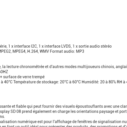
rie, 1 x interface I2C, 1 x interface LVDS, 1 x sortie audio stéréo
 MPEG2, MPEG4, H.264, WMV Format audio: MP3
, la lecture chronométrée et d'autres modes multijoueurs chinois, anglais
/60HZ
+ surface de verre trempé
à 40°C Température de stockage: 20°C à 60°C Humidité: 20 à 80% RH à 
sante et fiable qui peut fournir des visuels époustouflants avec une clar
play SD 08 prend également en charge les orientations paysage et portrai
ns.
nalisation numérique est pour l'affichage de fenêtres de signalisation nu
n en font un outil idéal pour présenter des produits, des promotions et d'