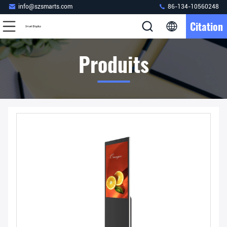
info@szsmarts.com
86-134-10560248
Citation
Produits