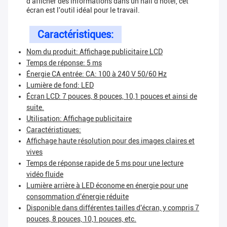
d'afficher des informations dans un hall d'hôtel, cet
écran est l'outil idéal pour le travail.
Caractéristiques:
Nom du produit: Affichage publicitaire LCD
Temps de réponse: 5 ms
Énergie CA entrée: CA: 100 à 240 V 50/60 Hz
Lumière de fond: LED
Écran LCD: 7 pouces, 8 pouces, 10,1 pouces et ainsi de
suite.
Utilisation: Affichage publicitaire
Caractéristiques:
Affichage haute résolution pour des images claires et
vives
Temps de réponse rapide de 5 ms pour une lecture
vidéo fluide
Lumière arrière à LED économe en énergie pour une
consommation d'énergie réduite
Disponible dans différentes tailles d'écran, y compris 7
pouces, 8 pouces, 10,1 pouces, etc.