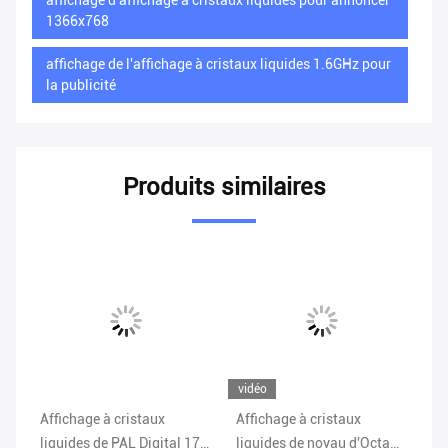
affichage d'affichage à cristaux liquides pour annoncer
1366x768
affichage de l'affichage à cristaux liquides 1.6GHz pour
la publicité
Produits similaires
vidéo
Affichage à cristaux
Affichage à cristaux
Si
e
liquides de PAL Digital 178
liquides de noyau d'Octa
de