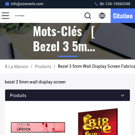
info@szsmarts.com
86-134-10560248
Citation
Mots-Clés [
Bezel 3 5mm
Wall Display
/
/
Bezel 3 5mm Wall Display Screen Fabrica
À La Maison
Produits
Screen ]
bezel 3 5mm wall display screen
Correspondre
Produits
102 Produits