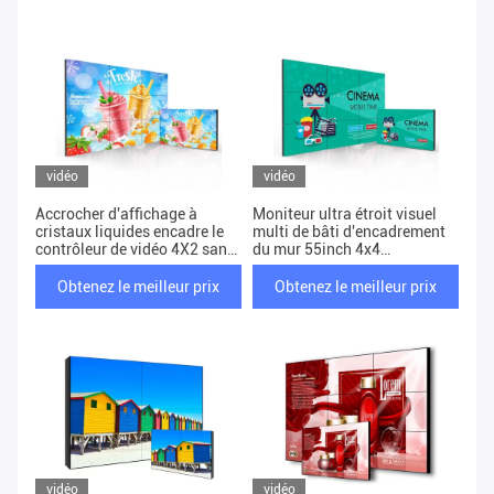
vidéo
vidéo
Accrocher d'affichage à
Moniteur ultra étroit visuel
cristaux liquides encadre le
multi de bâti d'encadrement
contrôleur de vidéo 4X2 sans
du mur 55inch 4x4
couture de Pallas Narrow
d'affichage à cristaux
Bezel Video Wall
liquides de la publicité
Obtenez le meilleur prix
Obtenez le meilleur prix
d'écran
vidéo
vidéo