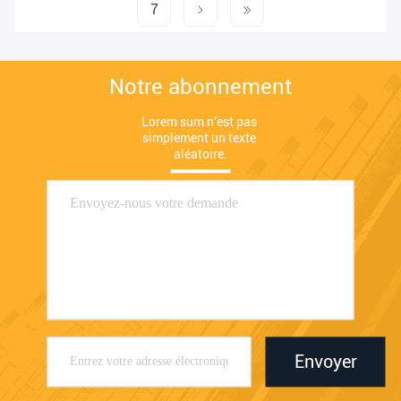
7
Notre abonnement
Lorem sum n'est pas 
simplement un texte 
aléatoire.
Envoyer