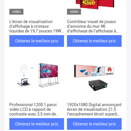
vidéo
vidéo
L'écran de visualisation
Contrôleur visuel de joueur
d'affichage à cristaux
d'annonce du mur 4K
liquides de 19,7 pouces 19W
d'affichage de l'affichage à
a étiré la barre
cristaux liquides 3D 2X2 de
495.5*180*10.6mm
Windows Android
Obtenez le meilleur prix
Obtenez le meilleur prix
Professional 1200 1 paroi
1920x1080 Digital annonçant
vidéo LCD à rapport de
écran de visualisation 21,5
contraste avec 3,5 mm de
l'encadrement étroit superbe
largeur de bordure
du kilogramme 500cd/M2
Obtenez le meilleur prix
Obtenez le meilleur prix