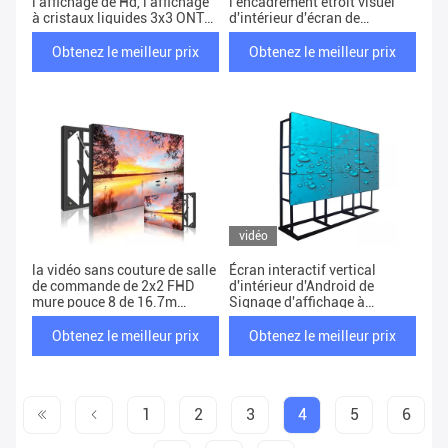
l'affichage de Hd, l'affichage
l'encadrement étroit visuel
à cristaux liquides 3x3 ONT
d'intérieur d'écran de
FAIT le mur visuel
visualisation de la publicité
commercial
de mur
Obtenez le meilleur prix
Obtenez le meilleur prix
vidéo
la vidéo sans couture de salle
Écran interactif vertical
de commande de 2x2 FHD
d'intérieur d'Android de
mure pouce 8 de 16.7m
Signage d'affichage à
Samsung 55 mordue
cristaux liquides Digital de
Media Player de 43 pouces
Obtenez le meilleur prix
Obtenez le meilleur prix
1
2
3
4
5
6