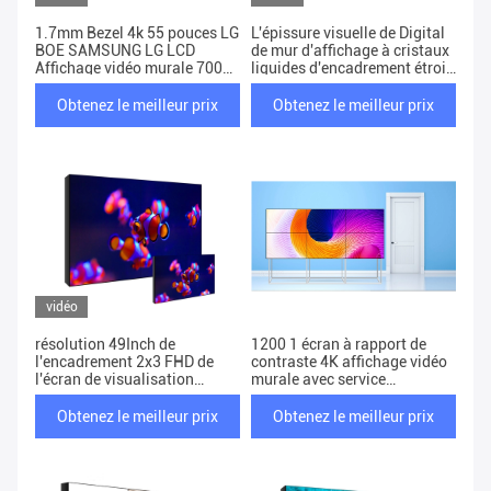
1.7mm Bezel 4k 55 pouces LG
L'épissure visuelle de Digital
BOE SAMSUNG LG LCD
de mur d'affichage à cristaux
Affichage vidéo murale 700
liquides d'encadrement étroit
Cd/M2 3,5 mm 0,88 mm
fait sur commande examinent
46 55 pouces
Obtenez le meilleur prix
Obtenez le meilleur prix
vidéo
résolution 49Inch de
1200 1 écran à rapport de
l'encadrement 2x3 FHD de
contraste 4K affichage vidéo
l'écran de visualisation
murale avec service
d'affichage à cristaux
personnalisé
liquides de mur de 2k 4k
Obtenez le meilleur prix
Obtenez le meilleur prix
1.8mm