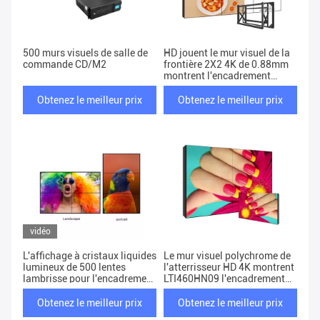
500 murs visuels de salle de
HD jouent le mur visuel de la
commande CD/M2
frontière 2X2 4K de 0.88mm
montrent l'encadrement
3.5mm LTI460HN15
Obtenez le meilleur prix
Obtenez le meilleur prix
vidéo
L'affichage à cristaux liquides
Le mur visuel polychrome de
lumineux de 500 lentes
l'atterrisseur HD 4K montrent
lambrisse pour l'encadrement
LTI460HN09 l'encadrement
flexible visuel 3.5mm
3.5MM
d'affichage d'affichage à
Obtenez le meilleur prix
Obtenez le meilleur prix
cristaux liquides du mur P2.5