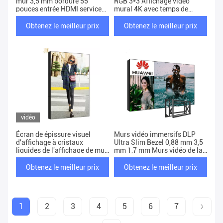
mur 3,5 mm bordure 55
RGB 3*3 Affichage vidéo
pouces entrée HDMI service
mural 4K avec temps de
personnalisé
réponse de 8 ms
Obtenez le meilleur prix
Obtenez le meilleur prix
vidéo
Écran de épissure visuel
Murs vidéo immersifs DLP
d'affichage à cristaux
Ultra Slim Bezel 0,88 mm 3,5
liquides de l'affichage de mur
mm 1,7 mm Murs vidéo de la
d'affichage à cristaux
salle de contrôle
liquides de ROHS
Obtenez le meilleur prix
Obtenez le meilleur prix
1920x1080/4k 3x3
1
2
3
4
5
6
7