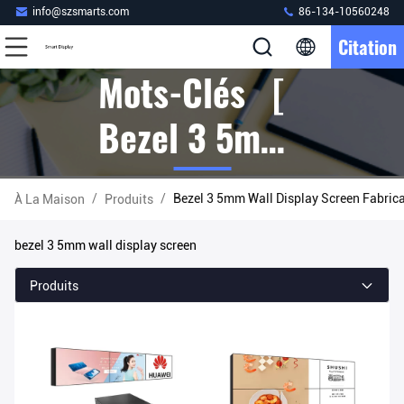
info@szsmarts.com
86-134-10560248
Citation
Mots-Clés [
Bezel 3 5mm
Wall Display
/
/
Bezel 3 5mm Wall Display Screen Fabrica
À La Maison
Produits
Screen ]
bezel 3 5mm wall display screen
Correspondre
Produits
102 Produits