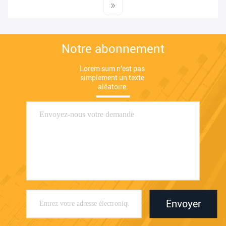
Notre abonnement
Lorem sum n'est pas 
simplement un texte 
aléatoire.
Envoyer