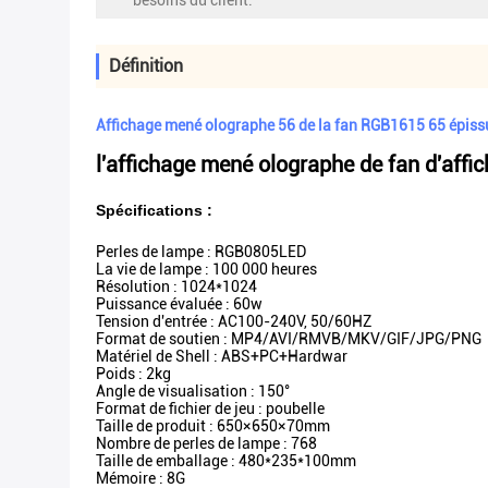
besoins du client:
Définition
Affichage mené olographe 56 de la fan RGB1615 65 épiss
l'affichage mené olographe
de fan d'affi
Spécifications :
Perles de lampe : RGB0805LED
La vie de lampe : 100 000 heures
Résolution : 1024*1024
Puissance évaluée : 60w
Tension d'entrée : AC100-240V, 50/60HZ
Format de soutien : MP4/AVI/RMVB/MKV/GIF/JPG/PNG
Matériel de Shell : ABS+PC+Hardwar
Poids : 2kg
Angle de visualisation : 150°
Format de fichier de jeu : poubelle
Taille de produit : 650×650×70mm
Nombre de perles de lampe : 768
Taille de emballage : 480*235*100mm
Mémoire : 8G