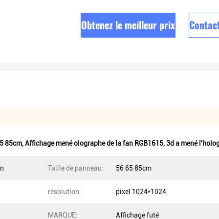
Obtenez le meilleur prix
Contac
65 85cm
,
Affichage mené olographe de la fan RGB1615
,
3d a mené l'hol
an
Taille de panneau:
56 65 85cm
résolution:
pixel 1024*1024
MARQUE:
Affichage futé