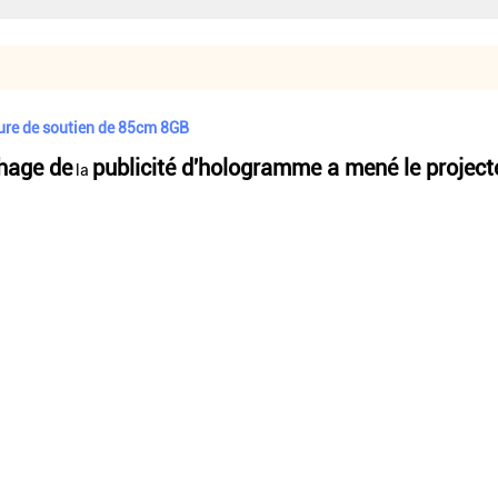
ure de soutien de 85cm 8GB
chage de
publicité d'hologramme
a mené le projec
la