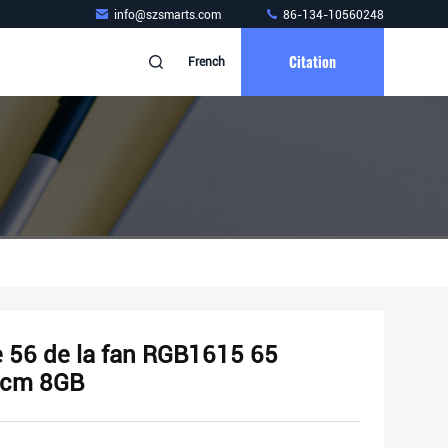
info@szsmarts.com
86-134-10560248
Citation
French
 56 de la fan RGB1615 65
85cm 8GB